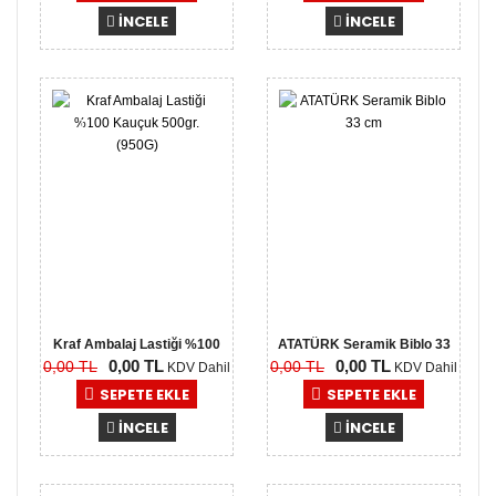
İNCELE
İNCELE
0,00
0,00
TL
TL
Kraf Ambalaj Lastiği %100
ATATÜRK Seramik Biblo 33
0,00 TL
0,00 TL
0,00 TL
0,00 TL
Kauç..
cm
KDV Dahil
KDV Dahil
SEPETE EKLE
SEPETE EKLE
İNCELE
İNCELE