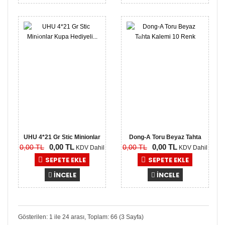
0,00
0,00
TL
TL
UHU 4*21 Gr Stic Minionlar
Dong-A Toru Beyaz Tahta
0,00 TL
0,00 TL
0,00 TL
0,00 TL
Kup..
Kalemi..
KDV Dahil
KDV Dahil
SEPETE EKLE
SEPETE EKLE
İNCELE
İNCELE
Gösterilen: 1 ile 24 arası, Toplam: 66 (3 Sayfa)