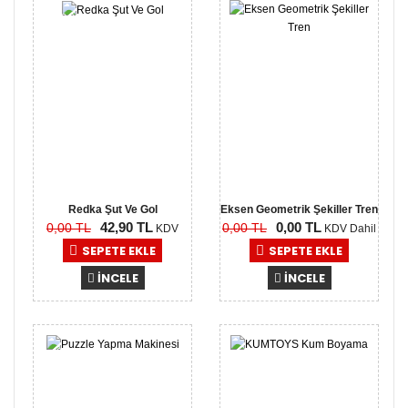
-42,90
0,00
TL
TL
Redka Şut Ve Gol
Eksen Geometrik Şekiller Tren
42,90 TL
0,00 TL
0,00 TL
0,00 TL
KDV
KDV Dahil
Dahil
SEPETE EKLE
SEPETE EKLE
İNCELE
İNCELE
0,00
0,00
TL
TL