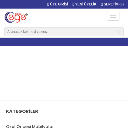
ÜYE GİRİŞİ
YENİ ÜYELİK
SEPETİM (
0
)
Ana Sayfa
İndirimli Ürünler
Kategorileri Kapat
KATEGORİLER
Okul Öncesi Mobilyalar