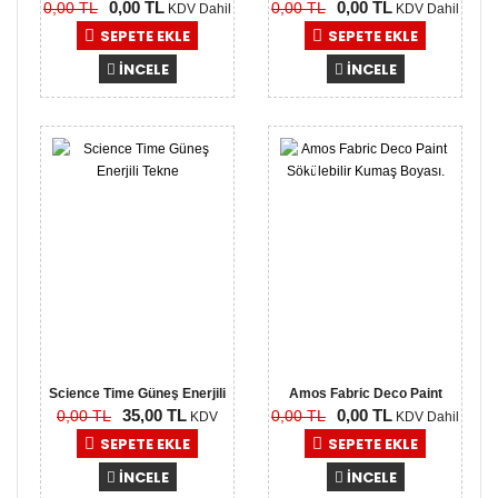
0,00 TL
0,00 TL
0,00 TL
0,00 TL
KDV Dahil
KDV Dahil
SEPETE EKLE
SEPETE EKLE
İNCELE
İNCELE
-35,00
0,00
TL
TL
Science Time Güneş Enerjili
Amos Fabric Deco Paint
35,00 TL
0,00 TL
0,00 TL
0,00 TL
Te..
Söküleb..
KDV
KDV Dahil
Dahil
SEPETE EKLE
SEPETE EKLE
İNCELE
İNCELE