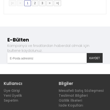
|<
<
1
2
3
>
>|
E-Bülten
Kampanya ve fırsatlardan haberdal olmak için
bultene kaydolunuz.
Kullanıcı
Bilgiler
Üye Girişi
Mesafeli Satış Sözleşmesi
Yeni Üyelik
Teslimat Bilgileri
Sepetim
Gizlilik İlkeleri
İade Koşulları