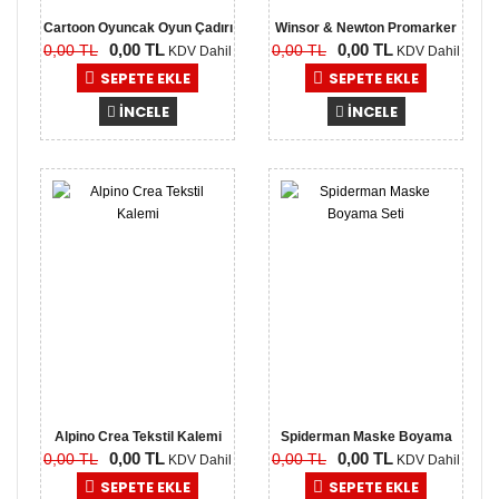
Cartoon Oyuncak Oyun Çadırı
Winsor & Newton Promarker
0,00 TL
0,00 TL
0,00 TL
0,00 TL
Kale..
KDV Dahil
KDV Dahil
SEPETE EKLE
SEPETE EKLE
İNCELE
İNCELE
0,00
0,00
TL
TL
Alpino Crea Tekstil Kalemi
Spiderman Maske Boyama
0,00 TL
0,00 TL
0,00 TL
0,00 TL
Seti
KDV Dahil
KDV Dahil
SEPETE EKLE
SEPETE EKLE