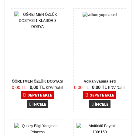
0,00
0,00
TL
TL
ÖĞRETMEN ÖZLÜK DOSYASI
volkan yapma seti
0,00 TL
0,00 TL
0,00 TL
0,00 TL
1 KLASÖ..
KDV Dahil
KDV Dahil
SEPETE EKLE
SEPETE EKLE
İNCELE
İNCELE
0,00
0,00
TL
TL