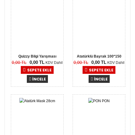
Quizzy Bilgi Yarışması
Atatürklü Bayrak 100*150
0,00 TL
0,00 TL
0,00 TL
0,00 TL
Princes..
KDV Dahil
KDV Dahil
SEPETE EKLE
SEPETE EKLE
İNCELE
İNCELE
0,00
0,00
TL
TL