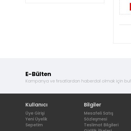
E-Bülten
Kampanya ve fırsatlardan haberdal olmak için bul
Kullanıcı
Bilgiler
Üye Girişi
Mesafeli Satış
Yeni Üyelik
Sözleşmesi
Sepetim
Teslimat Bilgileri
Gizlilik İlkeleri