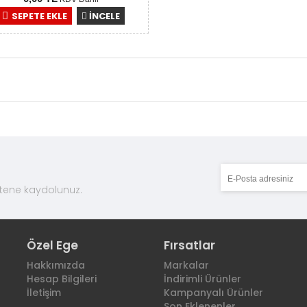
SEPETE EKLE
İNCELE
tene kaydolunuz.
Özel Ege
Fırsatlar
Hakkımızda
Markalar
Hesap Bilgileri
İndirimli Ürünler
İletişim
Kampanyalı Ürünler
Son Eklenenler