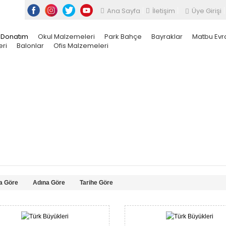
Ana Sayfa
İletişim
Üye Girişi
Donatım
Okul Malzemeleri
Park Bahçe
Bayraklar
Matbu Evr
ri
Balonlar
Ofis Malzemeleri
ARI
TÜRK BÜYÜKLERİ
a Göre
Adına Göre
Tarihe Göre