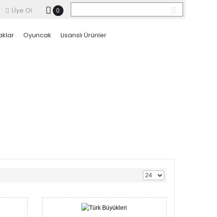
Üye Ol
0
aklar
Oyuncak
Lisanslı Ürünler