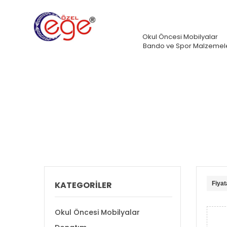
Okul Öncesi Mobilyalar
Bando ve Spor Malzemele
Ana Sayfa
Donatım
DONANIM ARAÇL
KATEGORİLER
Fiyat
Okul Öncesi Mobilyalar